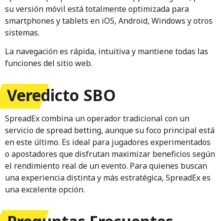
su versión móvil está totalmente optimizada para
smartphones y tablets en iOS, Android, Windows y otros
sistemas.
La navegación es rápida, intuitiva y mantiene todas las
funciones del sitio web.
Veredicto SBO
SpreadEx combina un operador tradicional con un
servicio de spread betting, aunque su foco principal está
en este último. Es ideal para jugadores experimentados
o apostadores que disfrutan maximizar beneficios según
el rendimiento real de un evento. Para quienes buscan
una experiencia distinta y más estratégica, SpreadEx es
una excelente opción.