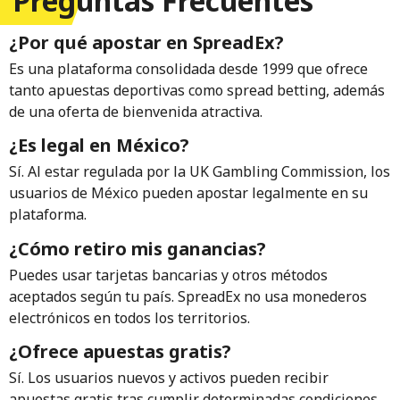
Preguntas Frecuentes
¿Por qué apostar en SpreadEx?
Es una plataforma consolidada desde 1999 que ofrece
tanto apuestas deportivas como spread betting, además
de una oferta de bienvenida atractiva.
¿Es legal en México?
Sí. Al estar regulada por la UK Gambling Commission, los
usuarios de México pueden apostar legalmente en su
plataforma.
¿Cómo retiro mis ganancias?
Puedes usar tarjetas bancarias y otros métodos
aceptados según tu país. SpreadEx no usa monederos
electrónicos en todos los territorios.
¿Ofrece apuestas gratis?
Sí. Los usuarios nuevos y activos pueden recibir
apuestas gratis tras cumplir determinadas condiciones