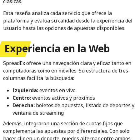
clásicas.
Esta reseña analiza cada servicio que ofrece la
plataforma y evalúa su calidad desde la experiencia del
usuario hasta las opciones de apuestas disponibles.
Experiencia en la Web
SpreadEx ofrece una navegación clara y eficaz tanto en
computadoras como en móviles. Su estructura de tres
columnas facilita la búsqueda:
Izquierda:
eventos en vivo
Centro:
eventos activos y próximos
Derecha:
boletos de apuestas, listado de deportes y
ventana de streaming
Además, integraron una sección de cuotas fijas que
complementa las apuestas por diferenciales. Con solo
hacer clic en un deporte, puedes alternar entre ambos