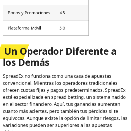
Bonos y Promociones
4.5
Plataforma Móvil
5.0
Un Operador Diferente a
los Demás
SpreadEx no funciona como una casa de apuestas
convencional. Mientras los operadores tradicionales
ofrecen cuotas fijas y pagos predeterminados, SpreadEx
está especializada en spread betting, un sistema nacido
en el sector financiero. Aquí, tus ganancias aumentan
cuanto más aciertes, pero también tus pérdidas si te
equivocas. Aunque existe la opción de limitar riesgos, las
variaciones pueden ser superiores a las apuestas