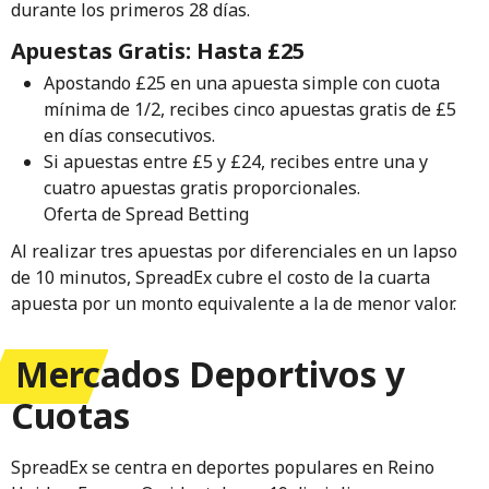
durante los primeros 28 días.
Apuestas Gratis: Hasta £25
Apostando £25 en una apuesta simple con cuota
mínima de 1/2, recibes cinco apuestas gratis de £5
en días consecutivos.
Si apuestas entre £5 y £24, recibes entre una y
cuatro apuestas gratis proporcionales.
Oferta de Spread Betting
Al realizar tres apuestas por diferenciales en un lapso
de 10 minutos, SpreadEx cubre el costo de la cuarta
apuesta por un monto equivalente a la de menor valor.
Mercados Deportivos y
Cuotas
SpreadEx se centra en deportes populares en Reino