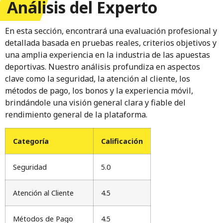
Análisis del Experto
En esta sección, encontrará una evaluación profesional y
detallada basada en pruebas reales, criterios objetivos y
una amplia experiencia en la industria de las apuestas
deportivas. Nuestro análisis profundiza en aspectos
clave como la seguridad, la atención al cliente, los
métodos de pago, los bonos y la experiencia móvil,
brindándole una visión general clara y fiable del
rendimiento general de la plataforma.
Categoría
Calificación
Seguridad
5.0
Atención al Cliente
4.5
Métodos de Pago
4.5