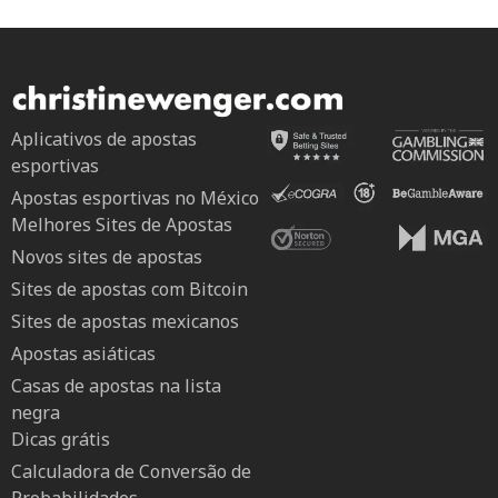
Aplicativos de apostas
esportivas
Apostas esportivas no México
Melhores Sites de Apostas
Novos sites de apostas
Sites de apostas com Bitcoin
Sites de apostas mexicanos
Apostas asiáticas
Casas de apostas na lista
negra
Dicas grátis
Calculadora de Conversão de
Probabilidades