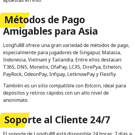
Métodos de Pago
Amigables para Asia
Longfu88 ofrece una gran variedad de métodos de pago,
especialmente para jugadores de Singapur, Malasia,
Indonesia, Vietnam y Tailandia. Entre ellos destacan:
T365, DNS, Monetix, OfaPay, LCXS, DirePya, Echelon,
PayRock, OdeonPay, Infipay, LetknowPay y Flexifiy.
También es un sitio compatible con Bitcoin, ideal para
depósitos y retiros rápidos con un alto nivel de
anonimato.
Soporte al Cliente 24/7
El soporte de Longfu88 está disponible 24 horas, 7 días a