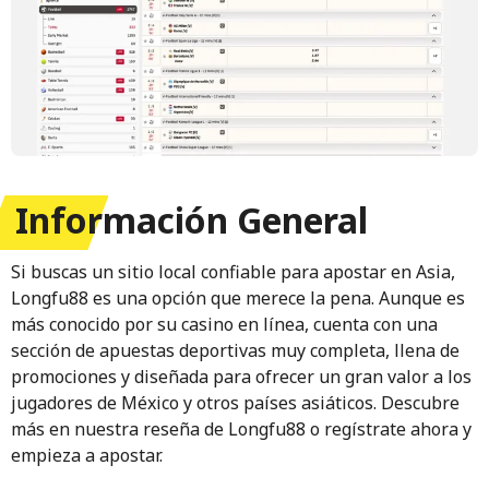
Información General
Si buscas un sitio local confiable para apostar en Asia,
Longfu88 es una opción que merece la pena. Aunque es
más conocido por su casino en línea, cuenta con una
sección de apuestas deportivas muy completa, llena de
promociones y diseñada para ofrecer un gran valor a los
jugadores de México y otros países asiáticos. Descubre
más en nuestra reseña de Longfu88 o regístrate ahora y
empieza a apostar.