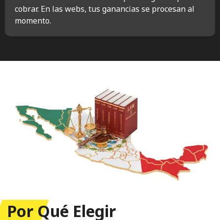
cobrar. En las webs, tus ganancias se procesan al
momento.
Por Qué Elegir