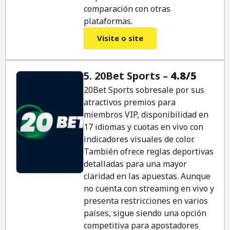
comparación con otras
plataformas.
Visite o site
5. 20Bet Sports –
4.8/5
20Bet Sports sobresale por sus
atractivos premios para
miembros VIP, disponibilidad en
17 idiomas y cuotas en vivo con
indicadores visuales de color.
También ofrece reglas deportivas
detalladas para una mayor
claridad en las apuestas. Aunque
no cuenta con streaming en vivo y
presenta restricciones en varios
países, sigue siendo una opción
competitiva para apostadores