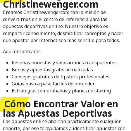
Christinewenger.com
Creamos Christinewenger.com con la misión de
convertirnos en el centro de referencia para las
apuestas deportivas online. Nuestro objetivo es
compartir conocimiento, desmitificar conceptos y hacer
que apostar por internet sea más sencillo para todos.
Aquí encontrarás:
Reseñas honestas y valoraciones transparentes
Bonos y apuestas gratis actualizadas
Consejos gratuitos de tipsters profesionales
Guías paso a paso fáciles de entender
Estrategias comprobadas y planes de staking
Cómo Encontrar Valor en
las Apuestas Deportivas
Las apuestas online abarcan prácticamente cualquier
deporte, por eso te ayudamos a identificar apuestas con