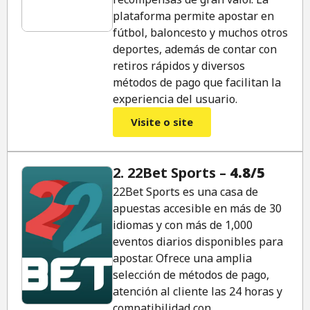
plataforma permite apostar en
fútbol, baloncesto y muchos otros
deportes, además de contar con
retiros rápidos y diversos
métodos de pago que facilitan la
experiencia del usuario.
Visite o site
2. 22Bet Sports –
4.8/5
22Bet Sports es una casa de
apuestas accesible en más de 30
idiomas y con más de 1,000
eventos diarios disponibles para
apostar. Ofrece una amplia
selección de métodos de pago,
atención al cliente las 24 horas y
compatibilidad con