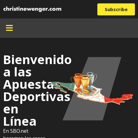
Subscribe
Bienvenido
a las
Apuestas
Deportivas
en
Línea
En SBO.net