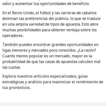
valor y aumentar tus oportunidades de beneficio.
En el Reino Unido, el fútbol y las carreras de caballos
dominan las preferencias del público, lo que se traduce
en una amplia variedad de tipos de apuesta. Esto abre
muchas posibilidades para obtener ventaja sobre los
operadores.
También puedes encontrar grandes oportunidades en
ligas menores y mercados poco conocidos. ¿La razón?
Cuanto menos popular es un mercado, mayor es la
probabilidad de que las casas de apuestas calculen mal
las cuotas.
Explora nuestros artículos especializados, guías
estratégicas y análisis para maximizar el rendimiento de
tus pronósticos.