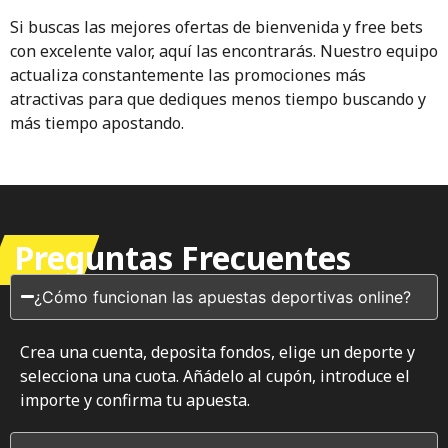
Si buscas las mejores ofertas de bienvenida y free bets
con excelente valor, aquí las encontrarás. Nuestro equipo
actualiza constantemente las promociones más
atractivas para que dediques menos tiempo buscando y
más tiempo apostando.
Preguntas Frecuentes
¿Cómo funcionan las apuestas deportivas online?
Crea una cuenta, deposita fondos, elige un deporte y
selecciona una cuota. Añádelo al cupón, introduce el
importe y confirma tu apuesta.