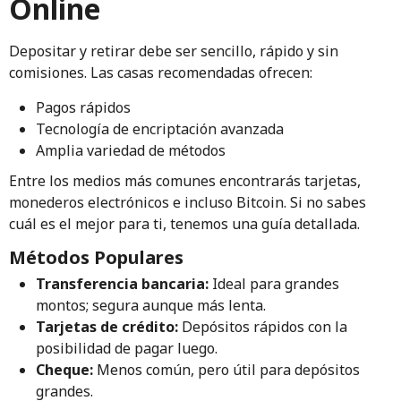
Online
Depositar y retirar debe ser sencillo, rápido y sin
comisiones. Las casas recomendadas ofrecen:
Pagos rápidos
Tecnología de encriptación avanzada
Amplia variedad de métodos
Entre los medios más comunes encontrarás tarjetas,
monederos electrónicos e incluso Bitcoin. Si no sabes
cuál es el mejor para ti, tenemos una guía detallada.
Métodos Populares
Transferencia bancaria:
Ideal para grandes
montos; segura aunque más lenta.
Tarjetas de crédito:
Depósitos rápidos con la
posibilidad de pagar luego.
Cheque:
Menos común, pero útil para depósitos
grandes.