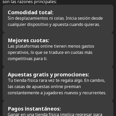
son las razones principales:
Comodidad total:
Sin desplazamientos ni colas. Inicia sesión desde
cualquier dispositivo y apuesta cuando quieras.
Mejores cuotas:
Las plataformas online tienen menos gastos
operativos, lo que se traduce en cuotas más
competitivas para ti.
Apuestas gratis y promociones:
Tu tienda física rara vez te regala algo. En cambio,
las casas de apuestas online premian
constantemente a jugadores nuevos y recurrentes.
Pagos instantáneos:
Ganar en una tienda física implica regresar para