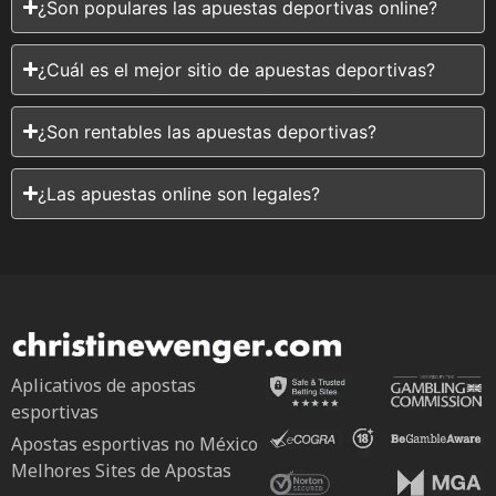
¿Son populares las apuestas deportivas online?
¿Cuál es el mejor sitio de apuestas deportivas?
¿Son rentables las apuestas deportivas?
¿Las apuestas online son legales?
Aplicativos de apostas
esportivas
Apostas esportivas no México
Melhores Sites de Apostas