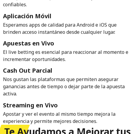
confiables.
Aplicación Móvil
Esperamos apps de calidad para Android e iOS que
brinden acceso instantáneo desde cualquier lugar.
Apuestas en Vivo
El live betting es esencial para reaccionar al momento e
incrementar oportunidades.
Cash Out Parcial
Nos gustan las plataformas que permiten asegurar
ganancias antes de tiempo o dejar parte de la apuesta
activa.
Streaming en Vivo
Apostar y ver el evento al mismo tiempo mejora la
experiencia y permite mejores decisiones.
Te Ayudamos a Mejorar tus