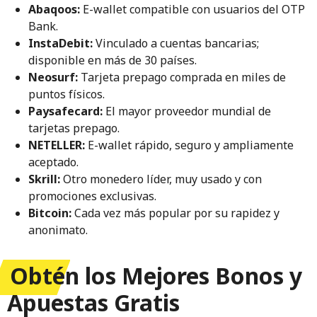
Abaqoos:
E-wallet compatible con usuarios del OTP
Bank.
InstaDebit:
Vinculado a cuentas bancarias;
disponible en más de 30 países.
Neosurf:
Tarjeta prepago comprada en miles de
puntos físicos.
Paysafecard:
El mayor proveedor mundial de
tarjetas prepago.
NETELLER:
E-wallet rápido, seguro y ampliamente
aceptado.
Skrill:
Otro monedero líder, muy usado y con
promociones exclusivas.
Bitcoin:
Cada vez más popular por su rapidez y
anonimato.
Obtén los Mejores Bonos y
Apuestas Gratis