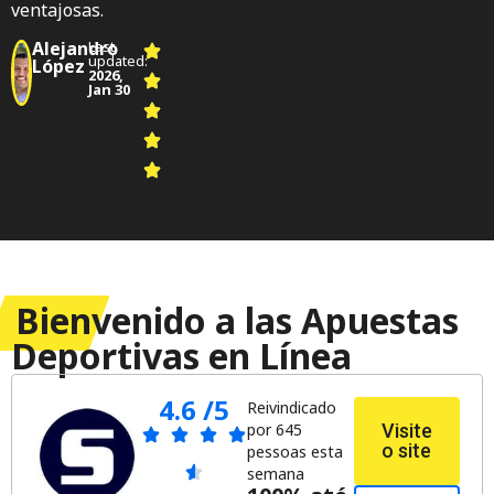
ventajosas.
Alejandro
Last
updated:
López
2026,
Jan 30
Bienvenido a las Apuestas
Deportivas en Línea
4.6 /5
Reivindicado
por 645
Visite
o site
pessoas esta
semana