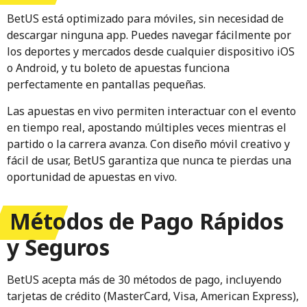
BetUS está optimizado para móviles, sin necesidad de
descargar ninguna app. Puedes navegar fácilmente por
los deportes y mercados desde cualquier dispositivo iOS
o Android, y tu boleto de apuestas funciona
perfectamente en pantallas pequeñas.
Las apuestas en vivo permiten interactuar con el evento
en tiempo real, apostando múltiples veces mientras el
partido o la carrera avanza. Con diseño móvil creativo y
fácil de usar, BetUS garantiza que nunca te pierdas una
oportunidad de apuestas en vivo.
Métodos de Pago Rápidos
y Seguros
BetUS acepta más de 30 métodos de pago, incluyendo
tarjetas de crédito (MasterCard, Visa, American Express),