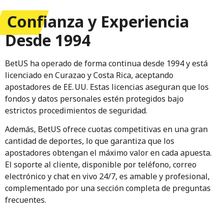
Confianza y Experiencia
Desde 1994
BetUS ha operado de forma continua desde 1994 y está
licenciado en Curazao y Costa Rica, aceptando
apostadores de EE. UU. Estas licencias aseguran que los
fondos y datos personales estén protegidos bajo
estrictos procedimientos de seguridad.
Además, BetUS ofrece cuotas competitivas en una gran
cantidad de deportes, lo que garantiza que los
apostadores obtengan el máximo valor en cada apuesta.
El soporte al cliente, disponible por teléfono, correo
electrónico y chat en vivo 24/7, es amable y profesional,
complementado por una sección completa de preguntas
frecuentes.