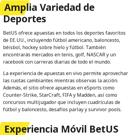
Amplia Variedad de
Deportes
BetUS ofrece apuestas en todos los deportes favoritos
de EE. UU., incluyendo fútbol americano, baloncesto,
béisbol, hockey sobre hielo y fútbol. También
encontrarás mercados en tenis, golf, NASCAR y un
racebook con carreras diarias de todo el mundo.
La experiencia de apuestas en vivo permite aprovechar
las cuotas cambiantes mientras observas la acción.
Además, el sitio ofrece apuestas en eSports como
Counter-Strike, StarCraft, FIFA y Madden, así como
concursos multijugador que incluyen cuadrículas de
fútbol y baloncesto, desafíos parlay y survivor pools.
Experiencia Móvil BetUS