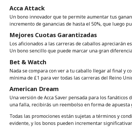
Acca Attack
Un bono innovador que te permite aumentar tus gananci
incremento de ganancias de hasta el 50%, que luego pue
Mejores Cuotas Garantizadas
Los aficionados a las carreras de caballos apreciarán es
Un bono sencillo que puede marcar una gran diferencia
Bet & Watch
Nada se compara con ver a tu caballo llegar al final y 
mínima de £1 para ver todas las carreras del Reino Unid
American Dream
Una versión de Acca Saver pensada para los fanáticos 
una falla, recibirás un reembolso en forma de apuesta 
Todas las promociones están sujetas a términos y condi
evidente, y los bonos pueden incrementar significativa