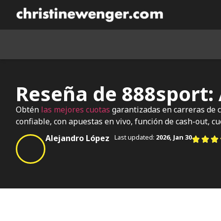
Reseña de 888sport:
Obtén
las mejores cuotas
garantizadas en carreras de c
confiable, con apuestas en vivo, función de cash-out, c
Alejandro López
Last updated:
2026, Jan 30