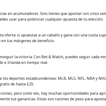
as en acumuladores. Solo tienes que apostar con cinco sele
des usar para potenciar cualquier apuesta de tu elección.
ta oferta: si apuestas a un caballo y gana con una cuota super
 en tus márgenes de beneficio.
conseguir la victoria. Con Bet & Watch, puedes seguir cada m
o e Irlanda en tiempo real.
de los deportes estadounidenses: MLB, MLS, NFL, NBA y NHL.
gratis de hasta £25.
ciones, pero como ves, hay muchas oportunidades para aprov
mente tus ganancias. Estas son razones de peso para aposta