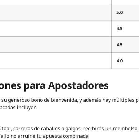
5.0
4.5
4.5
4.0
iones para Apostadores
su generoso bono de bienvenida, y además hay múltiples pr
acadas incluyen:
útbol, carreras de caballos o galgos, recibirás un reembolso
 fallo no arruine tu apuesta combinada!