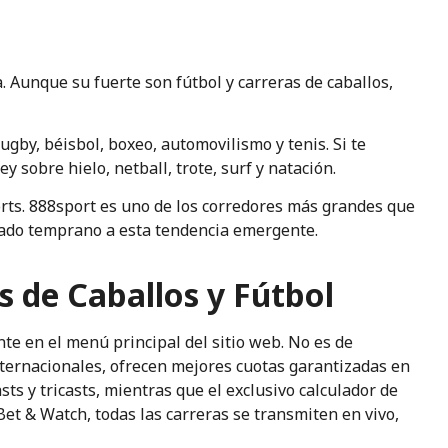
 Aunque su fuerte son fútbol y carreras de caballos,
ugby, béisbol, boxeo, automovilismo y tenis. Si te
sobre hielo, netball, trote, surf y natación.
orts. 888sport es uno de los corredores más grandes que
mado temprano a esta tendencia emergente.
s de Caballos y Fútbol
te en el menú principal del sitio web. No es de
ternacionales, ofrecen mejores cuotas garantizadas en
ts y tricasts, mientras que el exclusivo calculador de
et & Watch, todas las carreras se transmiten en vivo,