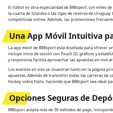
El fútbol es otra especialidad de 888sport, con miles 
la cuarta de Islandia o las ligas de reserva de Uruguay
competitivas online. Además, las promociones frecuente
Una App Móvil Intuitiva p
La app móvil de 888sport está diseñada para ofrecer una
incluye inicio de sesión con Touch ID, gráficos y estadís
y responsiva facilita aprovechar las apuestas en vivo al
Los eventos en vivo se muestran tanto en la página princ
apuestas. Además de transmitir todas las carreras de c
hockey sobre hielo, haciendo que 888sport sea ideal pa
Opciones Seguras de Depós
888sport acepta más de 30 métodos de pago, incluyendo ta